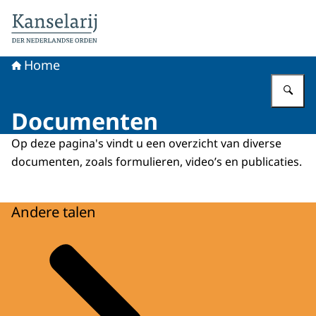
Naar de homepage van Koninklijke onderscheidingen
Home
Vu
Documenten
Op deze pagina's vindt u een overzicht van diverse
documenten, zoals formulieren, video’s en publicaties.
Andere talen