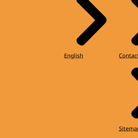
English
Contac
Sitema