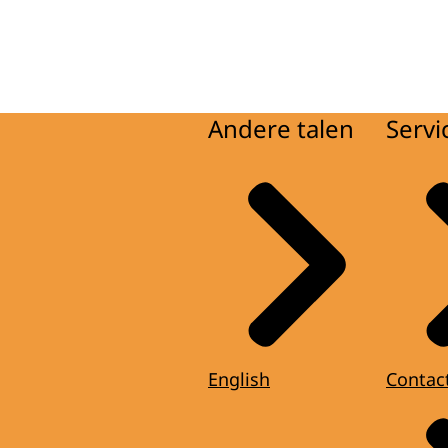
Andere talen
Servi
English
Contac