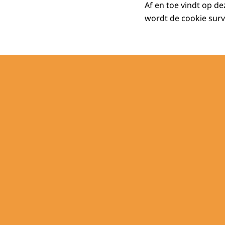
Af en toe vindt op d
wordt de cookie surv