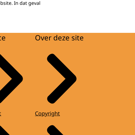
site. In dat geval
ce
Over deze site
t
Copyright