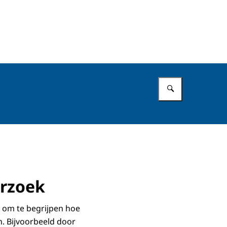
Vul in wat 
erzoek
 om te begrijpen hoe
n. Bijvoorbeeld door