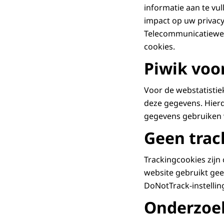
informatie aan te vu
impact op uw privacy
Telecommunicatiewet
cookies.
Piwik voo
Voor de webstatistie
deze gegevens. Hier
gegevens gebruiken w
Geen trac
Trackingcookies zijn
website gebruikt ge
DoNotTrack-instellin
Onderzoe