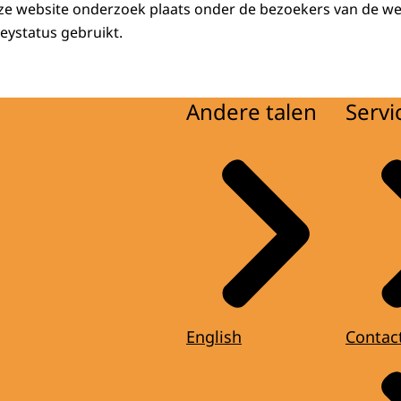
eze website onderzoek plaats onder de bezoekers van de web
eystatus gebruikt.
Andere talen
Servi
English
Contac