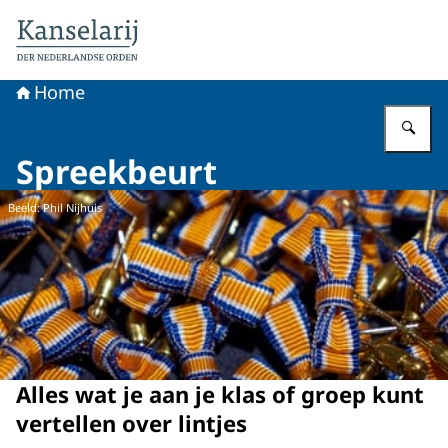
Naar de homepage van Koninklijke onderscheidingen
Home
Vu
Spreekbeurt
Beeld: Phil Nijhuis
Alles wat je aan je klas of groep kunt
vertellen over lintjes