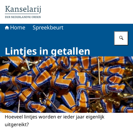
Naar de homepage van Koninklijke onderscheidingen
Home
Spreekbeurt
Vu
Lintjes in getallen
Beeld: Phil Nijhuis
Hoeveel lintjes worden er ieder jaar eigenlijk
uitgereikt?