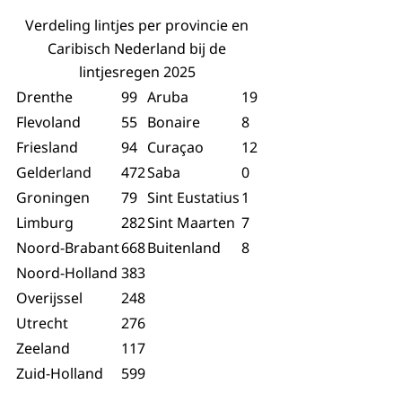
Verdeling lintjes per provincie en
Caribisch Nederland bij de
lintjesregen 2025
Drenthe
99
Aruba
19
Flevoland
55
Bonaire
8
Friesland
94
Curaçao
12
Gelderland
472
Saba
0
Groningen
79
Sint Eustatius
1
Limburg
282
Sint Maarten
7
Noord-Brabant
668
Buitenland
8
Noord-Holland
383
Overijssel
248
Utrecht
276
Zeeland
117
Zuid-Holland
599