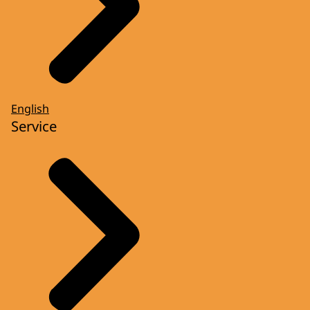
En dan begint het lange wachten. Enne ...
mondje dicht, want zo’n lintje is en blijft
natuurlijk een verrassing. U ontvangt
automatisch een bericht van het tekenen
van het Koninklijk besluit.
English
Het resultaat? Een verrassende en
Service
waardevolle onderscheiding, oftewel: de
uitreiking van het lintje.