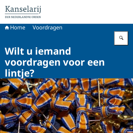
Naar de homepage van Koninklijke onderscheidingen
Home
Voordragen
Vu
Wilt u iemand
voordragen voor een
lintje?
Beeld: Phil Nijhuis