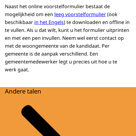
Download
heeft ingezet? Dan begint u eerst met het
Naast het online voorstelformulier bestaat de
exact benoemen van alle activiteiten en de
mogelijkheid om een
leeg voorstelformulier
(ook
periodes van die activiteiten. Deze
beschikbaar
in het Engels
) te downloaden en offline in
activiteiten worden toegelicht en
te vullen. Als u dat wilt, kunt u het formulier uitprinten
verduidelijkt door mensen die de aanvraag
en met een pen invullen. Neem wel eerst contact op
ondersteunen. Iemand kan zich ook om
met de woongemeente van de kandidaat. Per
andere redenen uitzonderlijk verdienstelijk
gemeente is de aanpak verschillend. Een
hebben gemaakt. Ook deze verdiensten
gemeentemedewerker legt u precies uit hoe u te
moeten dan zo exact mogelijk worden
werk gaat.
omschreven. De genoemde verdiensten
worden ondersteund door brieven van
Andere talen
betrokken mensen.
Het voorstelformulier kunt u invullen op
lintjes.nl. Daarna maakt u een afspraak met
de kabinetsmedewerker van de
burgemeester. Samen bekijken jullie de
aanvraag en volgen eventuele aanvullingen.