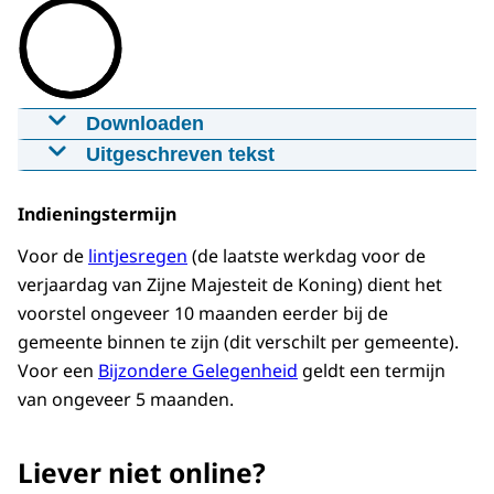
Downloaden
Iemand voordragen voor een
Uitgeschreven tekst
Koninklijke onderscheiding
Het heeft Zijne Majesteit de Koning
23-07-2020
mp4
behaagd u te benoemen tot ... Als deze zin
Indieningstermijn
wordt uitgesproken is het zover: iemand
Download
Voor de
l
intjesregen
(de laatste werkdag voor de
ontvangt een lintje, oftewel: een koninklijke
verjaardag van Zijne Majesteit de Koning) dient het
onderscheiding. Maar voor zo’n benoeming
Ondertiteling
voorstel ongeveer 10 maanden eerder bij de
is een lange weg afgelegd. Een weg die heel
vtt
gemeente binnen te zijn (dit verschilt per gemeente).
wat vraagt van de aanvragers en mensen
Voor een
B
ijzondere Gelegenheid
geldt een termijn
Download
die de aanvraag ondersteunen.
van ongeveer 5 maanden.
Wilt u een aanvraag indienen voor zo’n
Audiobeschrijving
onderscheiding? Bijvoorbeeld voor iemand
Liever niet online?
mp3
die zich jarenlang vrijwillig ergens voor