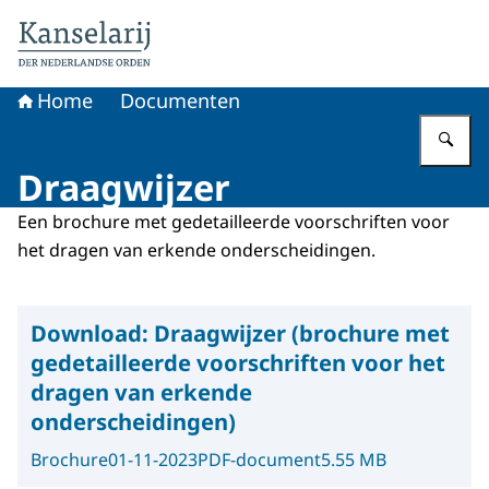
Naar de homepage van Koninklijke onderscheidingen
Home
Documenten
Vu
Draagwijzer
Een brochure met gedetailleerde voorschriften voor
het dragen van erkende onderscheidingen.
Download:
Draagwijzer (brochure met
gedetailleerde voorschriften voor het
dragen van erkende
onderscheidingen)
Brochure
01-11-2023
PDF-document
5.55 MB