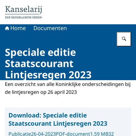
Naar de homepage van Koninklijke onderscheidingen
Home
Documenten
Vu
Speciale editie
Staatscourant
Lintjesregen 2023
Een overzicht van alle Koninklijke onderscheidingen bij
de lintjesregen op 26 april 2023
Download:
Speciale editie
Staatscourant Lintjesregen 2023
Publicatie
26-04-2023
PDF-document
1.59 MB
32