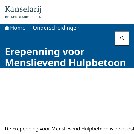
Naar de homepage van Koninklijke onderscheidingen
Home
Onderscheidingen
Vu
Erepenning voor
Menslievend Hulpbetoon
Beeld: Phil Nijhuis
De Erepenning voor Menslievend Hulpbetoon is de oudst