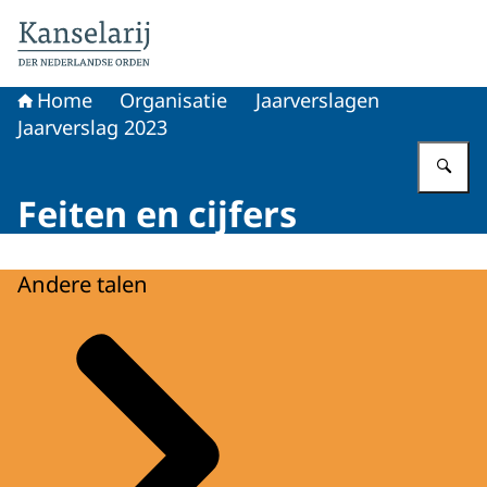
Naar de homepage van Koninklijke onderscheidingen
Home
Organisatie
Jaarverslagen
Jaarverslag 2023
Vu
Feiten en cijfers
Andere talen