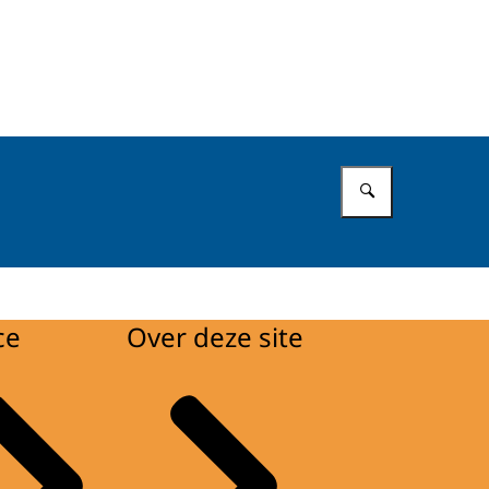
Vul in wat 
ce
Over deze site