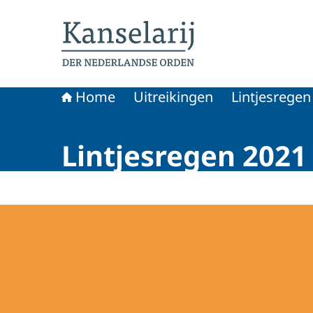
Naar de homepage van Koninklijke onderschei
Home
Uitreikingen
Lintjesregen
Lintjesregen 2021