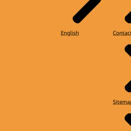
English
Contac
Sitema