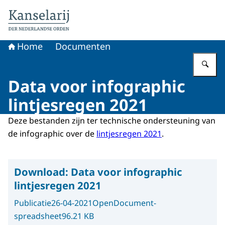
Naar de homepage van Koninklijke onderscheidingen
Home
Documenten
Vu
Data voor infographic
lintjesregen 2021
Deze bestanden zijn ter technische ondersteuning van
de infographic over de
lintjesregen 2021
.
Download:
Data voor infographic
lintjesregen 2021
Publicatie
26-04-2021
OpenDocument-
spreadsheet
96.21 KB