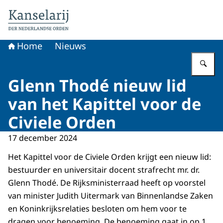
Naar de homepage van Koninklijke onderscheidingen
Home
Nieuws
Vu
Glenn Thodé nieuw lid
van het Kapittel voor de
Civiele Orden
17 december 2024
Het Kapittel voor de Civiele Orden krijgt een nieuw lid:
bestuurder en universitair docent strafrecht mr. dr.
Glenn Thodé. De Rijksministerraad heeft op voorstel
van minister Judith Uitermark van Binnenlandse Zaken
en Koninkrijksrelaties besloten om hem voor te
dragen voor benoeming. De benoeming gaat in op 1