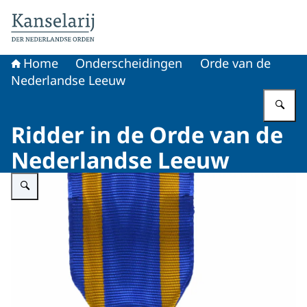
Naar de homepage van Koninklijke onderscheidingen
Home
Onderscheidingen
Orde van de
Nederlandse Leeuw
Vu
Ridder in de Orde van de
Nederlandse Leeuw
Vergroot afbeelding Ridder in de Orde van de Nederlandse Leeuw