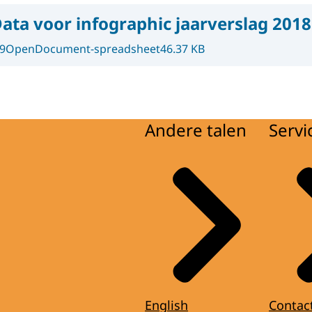
ata voor infographic jaarverslag 2018
9
OpenDocument-spreadsheet
46.37 KB
Andere talen
Servi
English
Contac