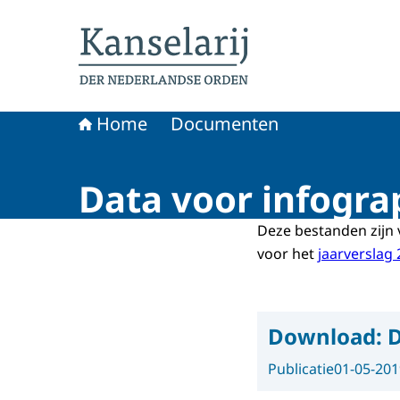
Naar de homepage van Koninklijke onderschei
Home
Documenten
Data voor infogra
Deze bestanden zijn 
voor het
jaarverslag
Download:
D
Publicatie
01-05-201