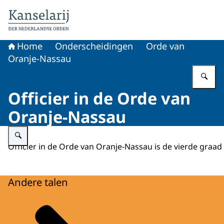
Naar de homepage van Koninklijke onderscheidingen
Home
Onderscheidingen
Orde van
Oranje-Nassau
Vu
Officier in de Orde van
Oranje-Nassau
Vergroot afbeelding Officier in de Orde van Oranje-Nassau
Officier in de Orde van Oranje-Nassau is de vierde graad
Andere talen