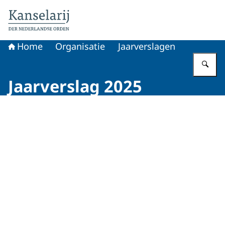
Naar de homepage van Koninklijke onderscheidingen
Home
Organisatie
Jaarverslagen
Vu
Jaarverslag 2025